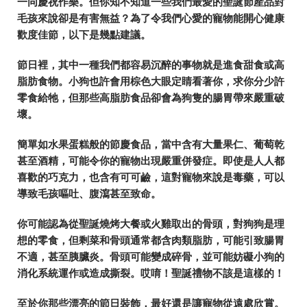
一同慶祝作樂。但你知不知道一些我們最愛的聖誕節產品對
毛孩來說卻是有害無益？為了令我們心愛的寵物能開心健康
歡度佳節，以下是幾點建議。
節日裡，其中一種我們都容易沉醉的事物就是進食甜食或高
脂肪食物。小狗也許會用棕色大眼定睛看著你，求你分少許
零食給牠，但那些高脂肪食品卻會為狗隻的腸胃帶來嚴重破
壞。
簡單如水果蛋糕般的節慶食品，當中含有大量果仁、葡萄乾
甚至酒精，可能令你的寵物出現嚴重併發症。即使是人人都
喜歡的巧克力，也含有可可鹼，這對寵物來說是毒藥，可以
導致毛孩嘔吐、腹瀉甚至致命。
你可能認為從聖誕燒烤大餐或火雞取出的骨頭，對狗狗是理
想的零食，但剩菜和骨頭通常都含肉類脂肪，可能引致腸胃
不適，甚至胰臟炎。骨頭可能變成碎骨，並可能妨礙小狗的
消化系統運作或造成撕裂。哎唷！聖誕禮物不該是這樣的！
至於你那些漂亮的節日裝飾，最好還是讓寵物從遠處欣賞。