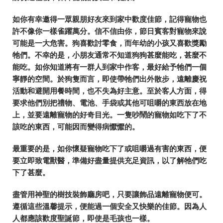
如你有幸邀得一眾親朋好友來到家中歡度佳節，記得寵物也
許不像你一樣雀躍萬分。信不信由你，節日賓客對寵物來說
可能是一大危害。狗喜歡討零食，而年幼的小孩又喜歡獎勵
牠們。不幸的是，小朋友通常不知道狗狗甚麼能吃，甚麼不
能吃。如你知道將有一群人到家中作客，最好給予牠們一個
寧靜的空間。於狗隻而言，即使帶牠們出外散步，遠離慶祝
活動和避開用餐時間，也不失為好主意。至於客人方面，得
要求他們別把禮物、電池、手袋或其他可咀嚼的東西放在地
上，並要遠離寵物的好奇目光。一隻吵鬧的寵物如吃下了不
該吃的東西，可能因而變得病懨懨的。
最重要的是，如你懷疑寵物吃下了或咀嚼過有害的東西，便
要立即致電獸醫，準備好盡量提供充足資訊，以了解牠們吃
下了甚麼。
盡管用神聖的樹技裝飾廳房吧，只要讓飾品遠離寵物便可。
遵循這些溫馨提示，便能過一個安全又快樂的佳節。因為人
人都應該歡度聖誕節，即使是毛孩也一樣。