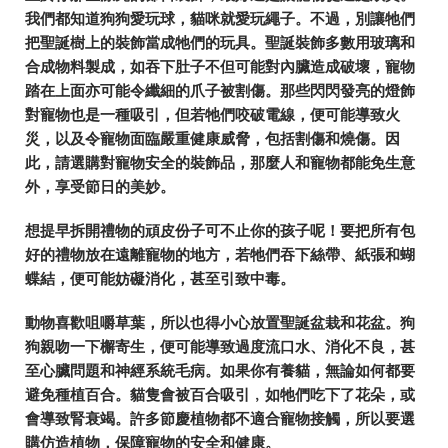
我們都知道狗狗愛玩球，貓咪就愛玩繩子。不過，別讓牠們
把聖誕樹上的裝飾當成牠們的玩具。聖誕裝飾多數用玻璃和
合成物料製成，如吞下肚子不但可能對內臟造成破壞，寵物
踏在上面亦可能令纖細的爪子被割傷。那些閃閃發亮的燈飾
對寵物也是一種吸引，但若牠們咬破電線，便可能導致火
災，以及令寵物面臨嚴重健康威脅，包括割傷和燒傷。因
此，請選購對寵物安全的裝飾品，那麼人和寵物都能免生意
外，享受節日的美妙。
想提早拆開禮物的頑皮份子可不止你的孩子呢！要把所有包
好的禮物放在遠離寵物的地方，若牠們吞下絲帶、紙張和蝴
蝶結，便可能妨礙消化，甚至引致中毒。
動物喜歡咀嚼草葉，所以也得小心放置聖誕盆栽和花盆。狗
狗親吻一下檞寄生，便可能導致過度流口水、消化不良，甚
至心臟問題和神經系統毛病。如果你有養貓，無論如何都要
避免種植百合。貓隻會被百合吸引﹐如牠們吃下了花朵，或
會導致腎衰竭。許多節慶植物都不適合寵物接觸，所以要選
購仿造植物，保障寵物的安全和健康。