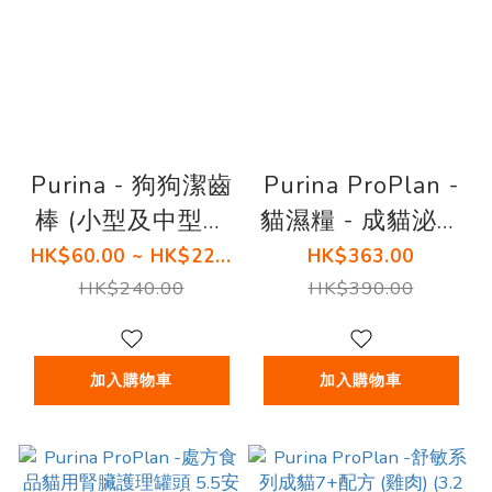
Purina - 狗狗潔齒
Purina ProPlan -
棒 (小型及中型犬
貓濕糧 - 成貓泌尿
20-40磅) 專用 袋
健康配方 (醬汁雞
HK$60.00 ~ HK$22...
HK$363.00
裝 7OZ 10條
肉) 85克 (12包)
HK$240.00
HK$390.00
加入購物車
加入購物車