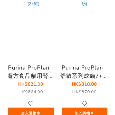
Purina ProPlan -
Purina ProPlan -
處方食品貓用腎臟
舒敏系列成貓7+配
護理罐頭 5.5安士
方 (雞肉) (3.2磅)
HK$821.00
HK$810.00
(24罐)
HK$864.00
HK$870.00
加入購物車
加入購物車