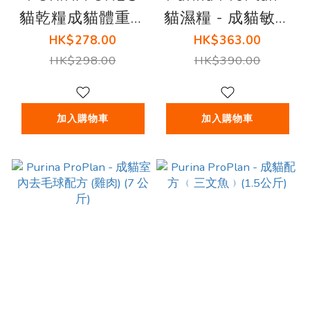
貓乾糧成貓體重管
貓濕糧 - 成貓敏感
理雞肉配方 1.4公
配方 (醬汁雞肉 )
HK$278.00
HK$363.00
斤
85克 (12包)
HK$298.00
HK$390.00
加入購物車
加入購物車