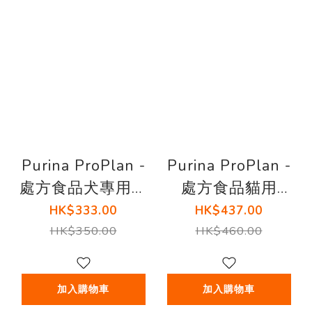
Purina ProPlan -
Purina ProPlan -
處方食品犬專用益
處方食品貓用
生菌補充劑 (每盒
(EN) 腸胃健康乾
HK$333.00
HK$437.00
30小包)
糧 (6磅)
HK$350.00
HK$460.00
加入購物車
加入購物車