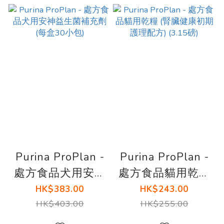
Purina ProPlan -
Purina ProPlan -
處方食品犬用安神
處方食品貓用乾糧
益生菌補充劑 (每
(腎臟健康初期護
HK$383.00
HK$243.00
盒30小包)
理配方) (3.15磅)
HK$403.00
HK$255.00