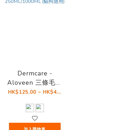
Dermcare -
Aloveen 三條毛燕
麥蘆薈沖涼液 -
HK$125.00 ~ HK$4...
250ML/1000ML
(貓狗適用)
加入購物車