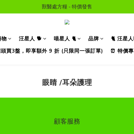
顧送$50 購物金  * (第二張訂單可享用, 不可與其他優惠同
獸醫處方糧 - 特價發售
訂單滿HKD300 以上可享香港免運費
顧送$50 購物金  * (第二張訂單可享用, 不可與其他優惠同
藥物
汪星人 🐕
喵星人 🐈
品牌
🐈 汪星
濕糧罐頭買3盤，即享額外 9 折 (只限同一張訂單)
⏰ 特價專
眼睛 /耳朵護理
顧客服務