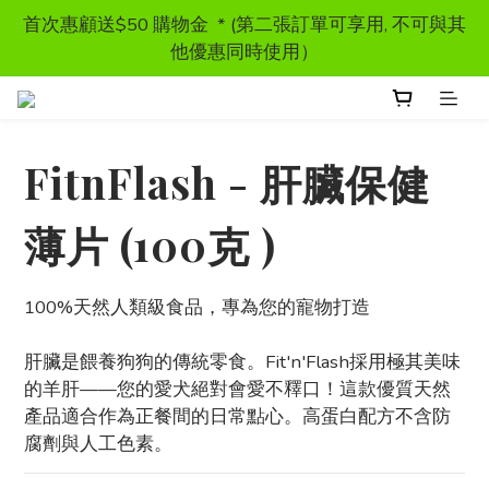
首次惠顧送$50 購物金  * (第二張訂單可享用, 不可與其
首次惠顧送$50 購物金  * (第二張訂單可享用, 不可與其
他優惠同時使用）
他優惠同時使用）
獸醫處方糧 - 特價發售
FitnFlash - 肝臟保健
訂單滿HKD300 以上可享香港免運費
薄片 (100克 )
首次惠顧送$50 購物金  * (第二張訂單可享用, 不可與其
他優惠同時使用）
100%天然人類級食品，專為您的寵物打造
肝臟是餵養狗狗的傳統零食。Fit'n'Flash採用極其美味
的羊肝——您的愛犬絕對會愛不釋口！這款優質天然
產品適合作為正餐間的日常點心。高蛋白配方不含防
腐劑與人工色素。