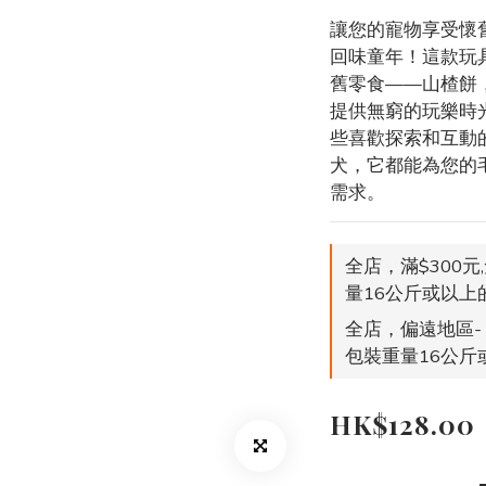
讓您的寵物享受懷舊
回味童年！這款玩
舊零食——山楂餅
提供無窮的玩樂時
些喜歡探索和互動
犬，它都能為您的
需求。
全店，滿$300元
量16公斤或以上
全店，偏遠地區- 
包裝重量16公斤
HK$128.00