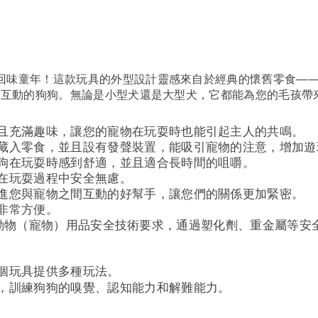
回味童年！這款玩具的外型設計靈感來自於經典的懷舊零食—
和互動的狗狗。無論是小型犬還是大型犬，它都能為您的毛孩帶
且充滿趣味，讓您的寵物在玩耍時也能引起主人的共鳴。
藏入零食，並且設有發聲裝置，能吸引寵物的注意，增加遊
狗在玩耍時感到舒適，並且適合長時間的咀嚼。
在玩耍過程中安全無慮。
進您與寵物之間互動的好幫手，讓您們的關係更加緊密。
非常方便。
24 伴侶動物（寵物）用品安全技術要求，通過塑化劑、重金屬等
個玩具提供多種玩法。
，訓練狗狗的嗅覺、認知能力和解難能力。