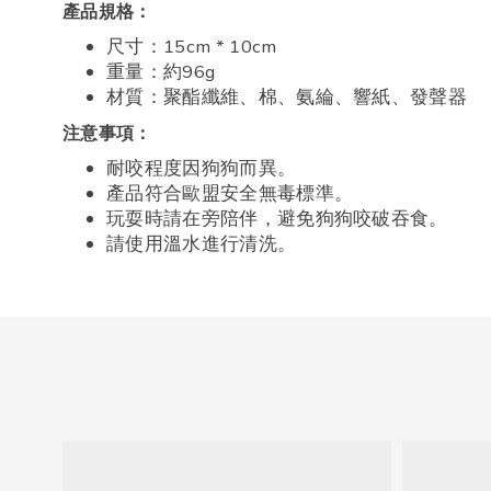
產品規格：
尺寸：15cm * 10cm
重量：約96g
材質：聚酯纖維、棉、氨綸、響紙、發聲器
注意事項：
耐咬程度因狗狗而異。
產品符合歐盟安全無毒標準。
玩耍時請在旁陪伴，避免狗狗咬破吞食。
請使用溫水進行清洗。