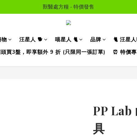
顧送$50 購物金  * (第二張訂單可享用, 不可與其他優惠同
獸醫處方糧 - 特價發售
訂單滿HKD300 以上可享香港免運費
顧送$50 購物金  * (第二張訂單可享用, 不可與其他優惠同
藥物
汪星人 🐕
喵星人 🐈
品牌
🐈 汪星
濕糧罐頭買3盤，即享額外 9 折 (只限同一張訂單)
⏰ 特價專
PP La
具