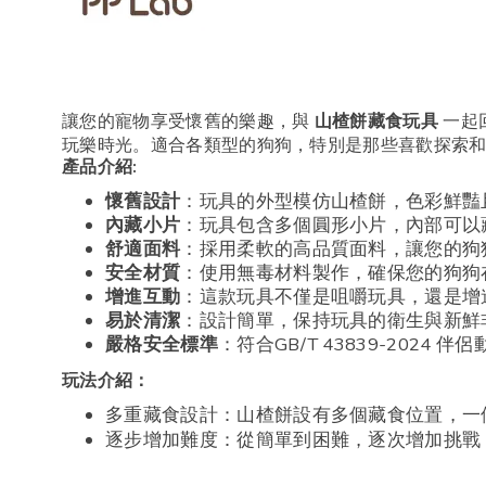
讓您的寵物享受懷舊的樂趣，與
一起
山楂餅藏食玩具
玩樂時光。適合各類型的狗狗，特別是那些喜歡探索
產品介紹:
懷舊設計
：玩具的外型模仿山楂餅，色彩鮮豔
內藏小片
：玩具包含多個圓形小片，內部可以
舒適面料
：採用柔軟的高品質面料，讓您的狗
安全材質
：使用無毒材料製作，確保您的狗狗
增進互動
：這款玩具不僅是咀嚼玩具，還是增
易於清潔
：設計簡單，保持玩具的衛生與新鮮
嚴格安全標準
：符合GB/T 43839-20
玩法介紹：
多重藏食設計：山楂餅設有多個藏食位置，一
逐步增加難度：從簡單到困難，逐次增加挑戰