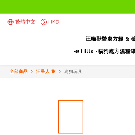
首次惠
繁體中文
HKD
首次惠
汪喵獸醫處方糧 & 
📣 Hills -貓狗處方
全部商品
汪星人 🐕
狗狗玩具