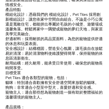
這款創新產品旨在提升您寵物的福祉，確保其身體舒適和
情感安全。
產品特點
模組化設計：憑藉我們的 模組化設計，Pet Tiles 採用創
新模組設計，讓您依家中空間自由組合。不論是小巧公寓
還是寬敞住宅，都能拼出專屬於毛孩的小城堡、遊樂場或
溫馨角落。輕鬆將家中一隅變成寵物的夢幻天地，與家居
美學完美融合。
舒適材料：採用耐抓的高品質面料，為您的寵物提供舒適
的休息和玩耍表面。
安全感設計：結構穩固，營造安心氛圍，讓毛孩自在放鬆
易於清潔：易於清潔物料使維護變得簡單，保持寵物的休
息區清新衛生。
耐用結構：經久耐用，能承受日常使用，確保您的寵物長
時間享受。
目標受眾
Pet Tiles 適合各類型的寵物，包括：
貓咪：特別適合喜歡擁有安全舒適空間來放鬆的貓咪。
狗狗：非常適合小型至中型犬，喜愛舒適和安全感。
寵物主人：適合那些想為寵物創造一個有助於整體福祉的
溫馨環境的寵物主人。
產品規格：