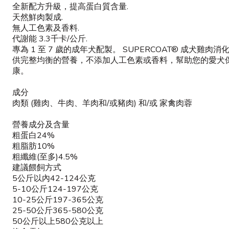
全新配方升級，提高蛋白質含量.
天然鮮肉製成.
無人工色素及香料.
代謝能 3.3千卡/公斤.
專為 1 至 7 歲的成年犬配製。 SUPERCOAT® 成犬雞肉
供完整均衡的營養，不添加人工色素或香料，幫助您的愛犬
康。
成分
肉類 (雞肉、牛肉、羊肉和/或豬肉) 和/或 家禽肉蓉
營養成分及含量
粗蛋白24%
粗脂肪10%
粗纖維(至多)4.5%
建議餵飼方式
5公斤以內42-124公克
5-10公斤124-197公克
10-25公斤197-365公克
25-50公斤365-580公克
50公斤以上580公克以上