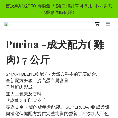
首次惠顧送$50 購物金  * (第二張訂單可享用, 不可與其
首次惠顧送$50 購物金  * (第二張訂單可享用, 不可與其
他優惠同時使用）
他優惠同時使用）
獸醫處方糧 - 特價發售
Purina -成犬配方( 雞
訂單滿HKD300 以上可享香港免運費
肉) 7 公斤
首次惠顧送$50 購物金  * (第二張訂單可享用, 不可與其
他優惠同時使用）
SMARTBLEND®配方- 天然與科學的完美結合.
全新配方升級，提高蛋白質含量.
天然鮮肉製成.
無人工色素及香料.
代謝能 3.3千卡/公斤.
專為 1 至 7 歲的成年犬配製。 SUPERCOAT® 成犬雞
肉消化保健配方提供完整均衡的營養，不添加人工色