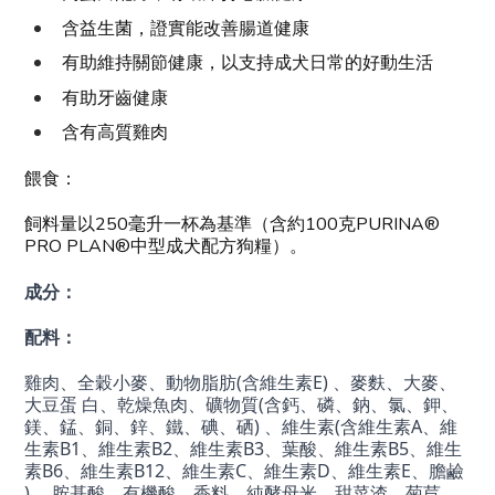
含益生菌，證實能改善腸道健康
有助維持關節健康，以支持成犬日常的好動生活
有助牙齒健康
含有高質雞肉
餵食：
飼料量以250毫升一杯為基準（含約100克PURINA®
PRO PLAN®中型成犬配方狗糧）。
成分：
配料：
雞肉、全穀小麥、動物脂肪(含維生素E) 、麥麩、大麥、
大豆蛋 白、乾燥魚肉、礦物質(含鈣、磷、鈉、氯、鉀、
鎂、錳、銅、鋅、鐵、碘、硒) 、維生素(含維生素A、維
生素B1、維生素B2、維生素B3、葉酸、維生素B5、維生
素B6、維生素B12、維生素C、維生素D、維生素E、膽鹼
) 、胺基酸、有機酸、香料、純酵母米、甜菜渣、菊苣、