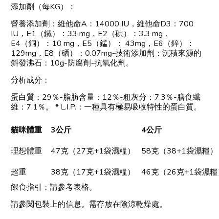
添加劑（每KG）：
營養添加劑：維他命A：14000 IU，維他命D3：700
IU，E1（鐵）：33 mg，E2（碘）：3.3 mg，
E4（銅）：10 mg，E5（錳）： 43mg，E6（鋅）：
129mg，E8（硒）：0.07mg-技術添加劑：沉積來源的
斜發沸石：10g-防腐劑-抗氧化劑。
分析成分：
蛋白質：29％-脂肪含量：12％-粗灰分：7.3％-膳食纖
維：7.1％。 * L.I.P.：一種具有極易吸收特性的蛋白質。
貓咪體重
3公斤
4公斤
理想體重
47克（27克+1袋濕糧）
58克（38+1袋濕糧）
超重
38克（17克+1袋濕糧）
46克（26克+1袋濕糧
餵食指引：請參考表格。
請參閱包裝上的信息。需存放在陰涼乾燥處。