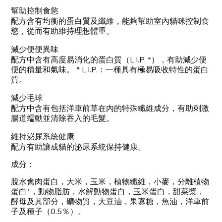
幫助控制食慾
配方含有均衡的蛋白質及纖維，能夠幫助室內貓咪控制食
慾，從而有助維持理想體重。
減少便便異味
配方中含有高度易消化的蛋白質（L.I.P. *），有助減少便
便的積量和氣味。 * L.I.P.：一種具有極易吸收特性的蛋白
質。
減少毛球
配方中含有包括洋車前草在內的特殊纖維成分，有助刺激
腸道蠕動並清除吞入的毛髮。
維持泌尿系統健康
配方有助讓成貓的泌尿系統保持健康。
成分：
脫水禽肉蛋白，大米，玉米，植物纖維，小麥，分離植物
蛋白*，動物脂肪，水解動物蛋白，玉米蛋白，甜菜漿，
酵母及其部分，礦物質，大豆油，果寡糖，魚油，洋車前
子及種子（0.5％）。