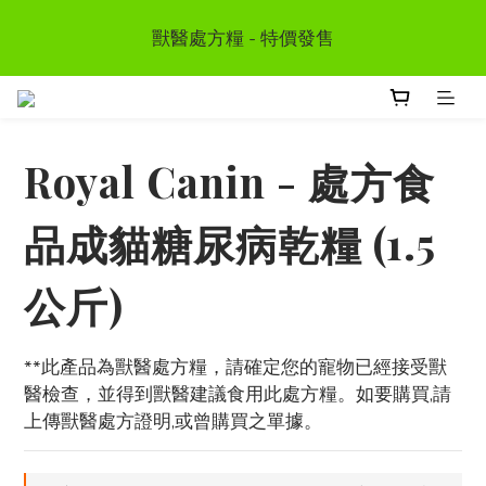
首次惠顧送$50 購物金  * (第二張訂單可享用, 不可與其
獸醫處方糧 - 特價發售
他優惠同時使用）
訂單滿HKD300 以上可享香港免運費
Royal Canin - 處方食
首次惠顧送$50 購物金  * (第二張訂單可享用, 不可與其
他優惠同時使用）
品成貓糖尿病乾糧 (1.5
公斤)
**此產品為獸醫處方糧，請確定您的寵物已經接受獸
醫檢查，並得到獸醫建議食用此處方糧。如要購買,請
上傳獸醫處方證明,或曾購買之單據。