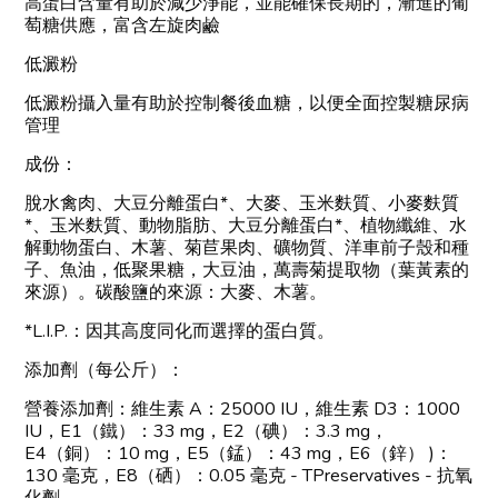
高蛋白含量有助於減少淨能，並能確保長期的，漸進的葡
萄糖供應，富含左旋肉鹼
低澱粉
低澱粉攝入量有助於控制餐後血糖，以便全面控製糖尿病
管理
成份：
脫水禽肉、大豆分離蛋白*、大麥、玉米麩質、小麥麩質
*、玉米麩質、動物脂肪、大豆分離蛋白*、植物纖維、水
解動物蛋白、木薯、菊苣果肉、礦物質、洋車前子殼和種
子、魚油，低聚果糖，大豆油，萬壽菊提取物（葉黃素的
來源）。碳酸鹽的來源：大麥、木薯。
*L.I.P.：因其高度同化而選擇的蛋白質。
添加劑（每公斤）：
營養添加劑：維生素 A：25000 IU，維生素 D3：1000
IU，E1（鐵）：33 mg，E2（碘）：3.3 mg，
E4（銅）：10 mg，E5（錳）：43 mg，E6（鋅） )：
130 毫克，E8（硒）：0.05 毫克 - TPreservatives - 抗氧