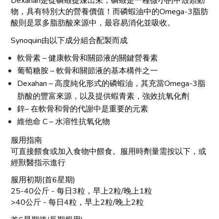
Dexahan是從磷蝦提煉出來，磷蝦是一種微小的甲殼類動
物，具有特別大的營養價值！而磷蝦油中的Omega-3脂肪
酸則是眾多脂肪酸來源中，最容易消化並吸收。
Synoquin由以下成分組合配製而成
軟骨素 – 健康軟骨和關節液的關鍵營養素
葡萄糖胺 – 軟骨和關節液的基本構件之一
Dexahan – 高度純化形式的磷蝦油，其充當Omega-3脂
肪酸的豐富來源，以及提供蝦青素，強效抗氧化劑
鋅– 在軟骨和骨的代謝中是重要的元素
維他命 C – 水溶性抗氧化物
服用指南
可直接餵食或加入食物中餵食。服用時劑量需按以下，或
經獸醫指示進行
服用初期(首6星期)
25-40公斤 - 每日3粒，早上2粒/晚上1粒
>40公斤 - 每日4粒，早上2粒/晚上2粒