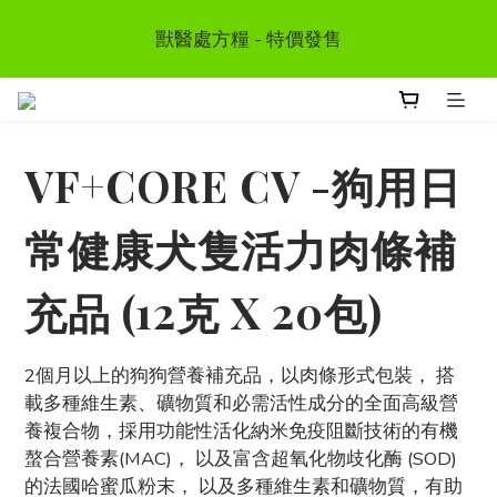
首次惠顧送$50 購物金  * (第二張訂單可享用, 不可與其
獸醫處方糧 - 特價發售
他優惠同時使用）
訂單滿HKD300 以上可享香港免運費
VF+CORE CV -狗用日
首次惠顧送$50 購物金  * (第二張訂單可享用, 不可與其
他優惠同時使用）
常健康犬隻活力肉條補
充品 (12克 X 20包)
2個月以上的狗狗營養補充品，以肉條形式包裝， 搭
載多種維生素、礦物質和必需活性成分的全面高級營
養複合物，採用功能性活化納米免疫阻斷技術的有機
螯合營養素(MAC)， 以及富含超氧化物歧化酶 (SOD) 
的法國哈蜜瓜粉末， 以及多種維生素和礦物質，有助