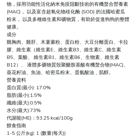
物，採用功能性活化納米免疫阻斷技術的有機螯合營養素
(MAC)， 以及富含超氧化物歧化酶 (SOD) 的法國哈蜜瓜
粉末， 以及多種維生素和礦物質，有助於促進狗狗的整體
健康。
成分
雞胸肉、雞肝、木薯澱粉、蛋白粉、大豆分離蛋白、卡拉
膠、維生素（維生素E、維生素B3、維生素C、維生素
B5、葉酸、 維生素B1、維生素B6、生物素、維生素
B12）、 液體多礦物質殼聚醣胺基酸有機螯合物(MAC)、
葵花籽油、魚油、哈密瓜粉末、蛋氨酸油﹑肌醇。
營養資料
蛋白質(最小): 17.0%
脂肪(最小):1.5%
纖維(最大):0.5%
水分(最大):73%
代謝能(ME)：93.25 kcal/100g
餵食指南
1-5 公斤(kg): 1 (數量(每天))