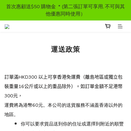
首次惠顧送$50 購物金  * (第二張訂單可享用, 不可與其
首次惠顧送$50 購物金  * (第二張訂單可享用, 不可與其
他優惠同時使用）
他優惠同時使用）
獸醫處方糧 - 特價發售
運送政策
訂單滿HKD300 以上可享香港免運費
首次惠顧送$50 購物金  * (第二張訂單可享用, 不可與其
他優惠同時使用）
訂單滿
HKD300
以上可享香港免運費（離島地區或獨立包
裝重量16
公斤或以上的重品除外）。如訂單金額不足港幣
300
元，
運費將為港幣60元。本公司的送貨服務不涵蓋香港以外的
地區。
你可以要求貨品送到你的住址或選擇到附近的順豐