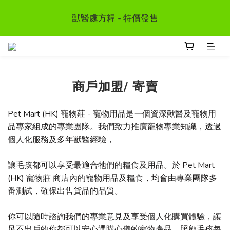
首次惠顧送$50 購物金  * (第二張訂單可享用, 不可與其
獸醫處方糧 - 特價發售
他優惠同時使用）
訂單滿HKD300 以上可享香港免運費
首次惠顧送$50 購物金  * (第二張訂單可享用, 不可與其
商戶加盟/ 寄賣
他優惠同時使用）
Pet Mart (HK) 寵物莊 - 寵物用品是一個資深獸醫及寵物用
品專家組成的專業團隊。我們致力推廣寵物專業知識，透過
個人化服務及多年獸醫經驗，
讓毛孩都可以享受最適合牠們的糧食及用品。於 Pet Mart
(HK) 寵物莊 商店內的寵物用品及糧食，均會由專業團隊多
番測試，確保出售貨品的品質。
你可以隨時諮詢我們的專業意見及享受個人化購買體驗，讓
足不出戶的你都可以安心選購心儀的寵物產品，照顧毛孩每