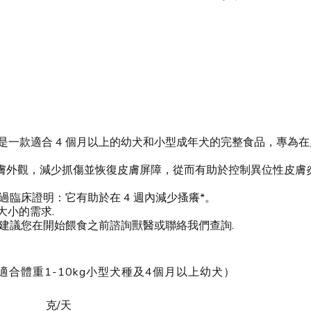
犬種), 是一款適合 4 個月以上的幼犬和小型成年犬的完整食品，
膚外觀，減少抓傷並恢復皮膚屏障，從而有助於控制異位性皮膚
效經過臨床證明：它有助於在 4 週內減少搔癢*。
大小的需求.
, 建議您在開始餵食之前諮詢獸醫或聯絡我們查詢.
(適合體重1-10kg小型犬種及4個月以上幼犬）
克/天