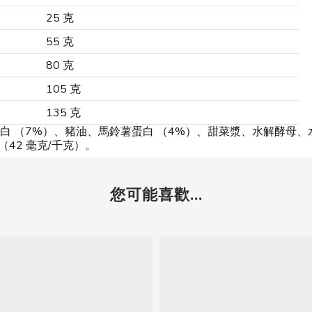
25 克
55 克
80 克
105 克
135 克
白 （7%）、豬油、馬鈴薯蛋白 （4%）、甜菜漿、水解酵母、
42 毫克/千克）。
您可能喜歡...