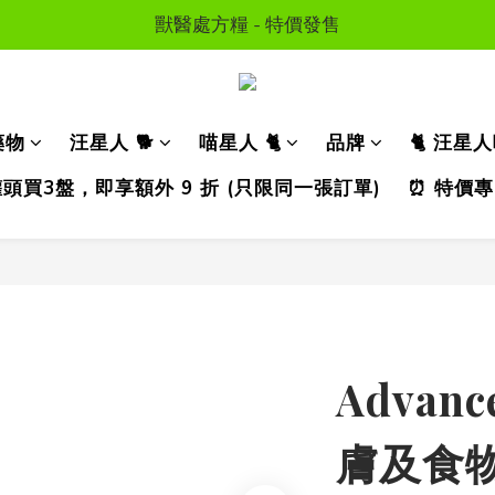
顧送$50 購物金  * (第二張訂單可享用, 不可與其他優惠同
獸醫處方糧 - 特價發售
訂單滿HKD300 以上可享香港免運費
顧送$50 購物金  * (第二張訂單可享用, 不可與其他優惠同
藥物
汪星人 🐕
喵星人 🐈
品牌
🐈 汪星
濕糧罐頭買3盤，即享額外 9 折 (只限同一張訂單)
⏰ 特價專
Advan
膚及食