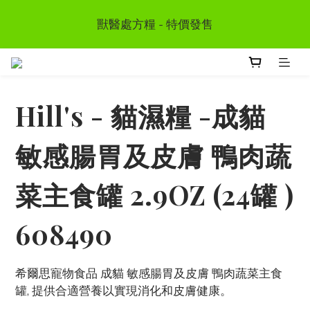
首次惠顧送$50 購物金  * (第二張訂單可享用, 不可與其
獸醫處方糧 - 特價發售
他優惠同時使用）
訂單滿HKD300 以上可享香港免運費
Hill's - 貓濕糧 -成貓
首次惠顧送$50 購物金  * (第二張訂單可享用, 不可與其
他優惠同時使用）
敏感腸胃及皮膚 鴨肉蔬
菜主食罐 2.9OZ (24罐 )
608490
希爾思寵物食品 成貓 敏感腸胃及皮膚 鴨肉蔬菜主食
罐, 提供合適營養以實現消化和皮膚健康。