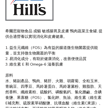
希爾思寵物食品 成貓 敏感腸胃及皮膚 鴨肉蔬菜主食罐, 提
供合適營養以實現消化和皮膚健康。
1. 益生元纖維（FOS）為有益的腸道微生物菌叢提供能
量，並支持微生物菌叢的平衡
2. 易消化成分，有助於健康消化，改善便便品質
3. 維生素 E 和 Omega-6 滋養肌膚
原料
水、豬副產品、鴨肉、豬肝、火雞、胡蘿蔔、全粒玉米、
青豌豆、四季豆、馬鈴薯蛋白、馬鈴薯澱粉、雞脂肪、天
然香料、纖維素粉、硫酸鈣、磷酸氫鈣、氯化膽鹼、含碘
食鹽、果寡糖（FOS）、氯化鉀、魚油、維生素（維生素
E補充劑、硫胺素單硝酸鹽、抗壞血酸（維生素C來源）、