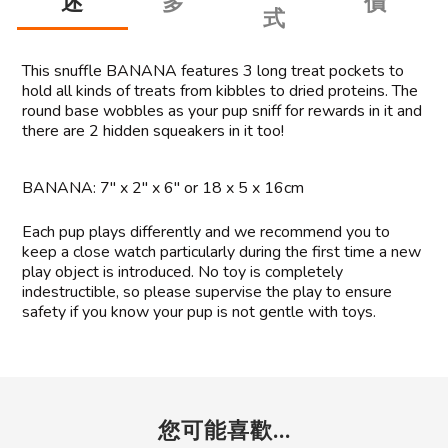
述
多
價
式
This snuffle
BANANA
features 3 long treat pockets to
hold all kinds of treats from kibbles to dried proteins. The
round base wobbles as your pup sniff for rewards in it and
there are 2 hidden squeakers in it too!
BANANA: 7" x 2" x 6" or 18 x 5 x 16cm
Each pup plays differently and we recommend you to
keep a close watch particularly during the first time a new
play object is introduced. No toy is completely
indestructible, so please supervise the play to ensure
safety if you know your pup is not gentle with toys.
您可能喜歡...