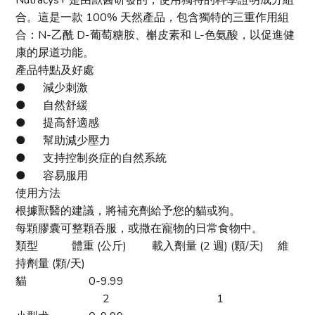
Nutracys+ 是由獸醫研發的，使用獨特的科學證明成分組
合。這是一款 100% 天然產品，包含獨特的三重作用組
合：N-乙酰 D-葡萄糖胺、槲皮素和 L-色氨酸，以促進健
康的尿道功能。
產品特點及好處
● 減少刺激
● 自然舒緩
● 提高舒適感
● 幫助減少壓力
● 支持控制炎症的自然系統
● 容易服用
使用方法
根據獸醫的建議，將補充劑給予您的貓或狗。
每顆膠囊可整顆吞服，或撒在寵物的日常食物中。
類型 體重 (公斤) 載入劑量 (2 週) (顆/天) 維
持劑量 (顆/天)
貓
0-9.99
2 1