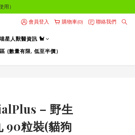
時使用）
時使用）
會員登入
購物車(0)
聯絡我們
人喵星人獸醫資訊 🐩
時使用）
區 (數量有限, 低至半價）
立即購買
ialPlus – 野生
 90粒裝(貓狗