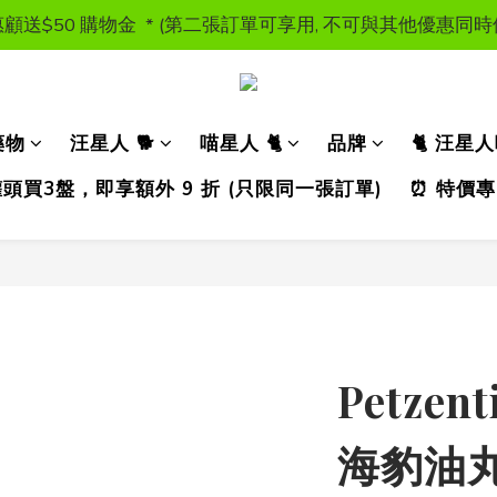
顧送$50 購物金  * (第二張訂單可享用, 不可與其他優惠同
顧送$50 購物金  * (第二張訂單可享用, 不可與其他優惠同
獸醫處方糧 - 特價發售
訂單滿HKD300 以上可享香港免運費
藥物
汪星人 🐕
喵星人 🐈
品牌
🐈 汪星
顧送$50 購物金  * (第二張訂單可享用, 不可與其他優惠同
濕糧罐頭買3盤，即享額外 9 折 (只限同一張訂單)
⏰ 特價專
Petzent
海豹油丸