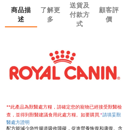
送貨及
商品描
了解更
顧客評
付款方
述
多
價
式
**
此產品為獸醫處方糧，請確定您的寵物已經接受獸醫檢
*
查，並得到獸醫建議
食用此處方糧。
如要購買,
請填妥獸
醫處方證明
配方能減少急性腸道吸收障礙，促進營養恢復和康復。含