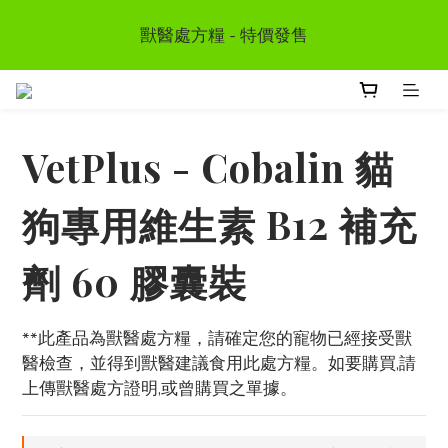
首次惠顧送$50 購物金  * (第二張訂單可享用, 不可與其
獸醫處方糧 - 特價發售
他優惠同時使用）
訂單滿HKD300 以上可享香港免運費
VetPlus - Cobalin 貓
首次惠顧送$50 購物金  * (第二張訂單可享用, 不可與其
他優惠同時使用）
狗專用維生素 B12 補充
劑 60 膠囊裝
**此產品為獸醫處方糧，請確定您的寵物已經接受獸
醫檢查，並得到獸醫建議食用此處方糧。如要購買,請
上傳獸醫處方證明,或曾購買之單據。